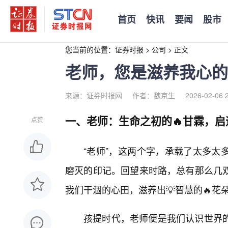
首页
快讯
要闻
股市
您当前的位置：
证券时报
>
公司
>
正文
老师，您是滋养我心的
来源：证券时报网
作者：魏京生
2026-02-06 
一、老师：生命之初的🔥甘霖，
点赞
“老师”，这两个字，承载了太多太
磨灭的印记。回望来时路，总有那么几
我们干涸的心田，滋养出💡智慧的🔥花
孩提时代，老师便是我们认识世界的