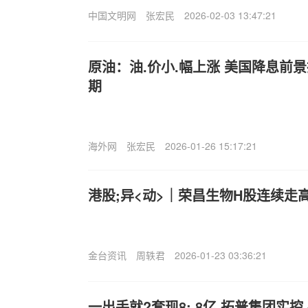
中国文明网
张宏民
2026-02-03 13:47:21
原油：油.价小.幅上涨 美国降息前
期
海外网
张宏民
2026-01-26 15:17:21
港股;异<动>｜荣昌生物H股连续走高
金台资讯
周轶君
2026-01-23 03:36:21
一出手就?套现8:.8亿 拓普集团实