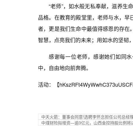
“老师”，如水般无私奉献，滋养生命
品格。在教育的殿堂里，老师与水，早
者，更是我们生命中最值得感恩的存在
智慧，点亮我们的未来；用如水的坚韧
感谢每一位老师，感谢她们如同水
中，自由地向前奔腾。
活动：【
hKszRFt4WyWwhC373uUSCF
中天火箭：董事会同意!选聘李怀念担任公司总经
中煤财险拟增资—逾3亿元，山西金控持股比例将达4